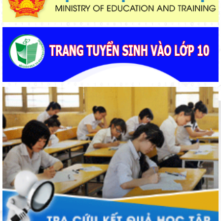
Từ khát vọng dân giàu, nước mạnh đến lý luận kinh tế thị
trường định hướng XHCN trong kỷ nguyên mới - Bài 2: Khơi
thông nguồn lực, vững bước tiến vào kỷ nguyên mới (tiếp theo
Thí điểm giáo dục AI góp phần đổi mới quản trị, nâng cao hiệu
và hết)
quả hoạt động giáo dục
Lâm Đồng tập huấn cán bộ quản lý ngành Giáo dục, sẵn sàng
cho năm học 2026 - 2027
Bảo đảm ngày khai giảng thực sự là ngày hội của học sinh và
giáo viên
Giữ vững nền tảng tư tưởng của Ðảng từ học đường
Phường Xuân Trường – Đà Lạt: trang bị kiến thức, kỹ năng
phòng, chống đuối nước và sơ cấp cứu cho thanh thiếu nhi
Đẩy mạnh truyền thông về giáo dục nghề nghiệp trong toàn
ngành năm 2026