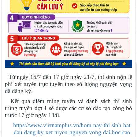
Từ ngày 15/7 đến 17 giờ ngày 21/7, thí sinh nộp lệ
phí xét tuyển trực tuyến theo số lượng nguyện vọng
Bộ Giáo dục và Đào tạo ban hành khung thời gian năm học từ
đã đăng ký.
năm học 2026–2027
Kết quả điểm trúng tuyển và danh sách thí sinh
Chuẩn bị hành trang cho trẻ vào lớp 1: Đồng hành đúng cách từ
trúng tuyển đợt 1 sẽ được các cơ sở đào tạo công bố
gia đình
trước 17 giờ ngày 13/8.
Lâm Đồng chủ động ứng phó nguy cơ thiếu nước do El Nino
https://www.vietnamplus.vn/hom-nay-thi-sinh-bat-
dau-dang-ky-xet-tuyen-nguyen-vong-dai-hoc-cao-
Sáng đèn công trường để kịp năm học mới