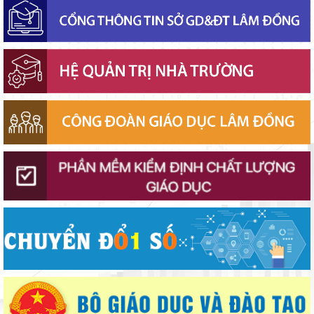
Sáng đèn công trường để kịp năm học mới
Lâm Đồng phấn đấu hoàn thành Trường THPT Chuyên Bảo Lộc
trước năm học mới
Chính phủ ban hành Nghị quyết quy định cơ cấu, số lượng và
chính sách đối với đội ngũ quản lý, nhân sự hỗ trợ giáo dục khi
sắp xếp cơ sở giáo dục công lập
Phó Chủ tịch UBND tỉnh Lâm Đồng Nguyễn Minh kiểm tra tiến
độ Dự án Trường TH&THCS Xuân Hương
Khởi đầu định hướng nghề nghiệp
Sở Giáo dục và Đào tạo Lâm Đồng đẩy mạnh cải cách hành
chính gắn với áp dụng ISO 9001:2015
Đánh giá tình hình triển khai sắp xếp, tổ chức cơ sở giáo dục
công lập tại các địa phương
Ban Văn hóa - Xã hội HĐND tỉnh Lâm Đồng khảo sát thực hiện
chính sách giáo dục hòa nhập
Thắp sáng văn hóa đọc từ những “Thư viện thân thiện”
Gieo mầm hiếu học nơi vùng xa