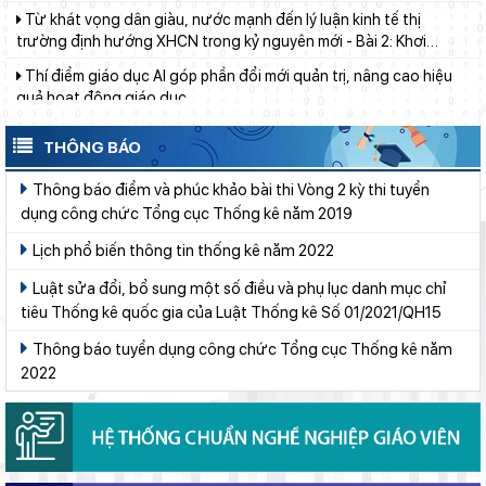
thông nguồn lực, vững bước tiến vào kỷ nguyên mới (tiếp theo
Thí điểm giáo dục AI góp phần đổi mới quản trị, nâng cao hiệu
và hết)
quả hoạt động giáo dục
Lâm Đồng tập huấn cán bộ quản lý ngành Giáo dục, sẵn sàng
cho năm học 2026 - 2027
Bảo đảm ngày khai giảng thực sự là ngày hội của học sinh và
THÔNG BÁO
giáo viên
Thông báo điểm và phúc khảo bài thi Vòng 2 kỳ thi tuyển
Giữ vững nền tảng tư tưởng của Ðảng từ học đường
dụng công chức Tổng cục Thống kê năm 2019
Phường Xuân Trường – Đà Lạt: trang bị kiến thức, kỹ năng
Lịch phổ biến thông tin thống kê năm 2022
phòng, chống đuối nước và sơ cấp cứu cho thanh thiếu nhi
Luật sửa đổi, bổ sung một số điều và phụ lục danh mục chỉ
Đẩy mạnh truyền thông về giáo dục nghề nghiệp trong toàn
tiêu Thống kê quốc gia của Luật Thống kê Số 01/2021/QH15
ngành năm 2026
Thông báo tuyển dụng công chức Tổng cục Thống kê năm
Bộ Giáo dục và Đào tạo ban hành khung thời gian năm học từ
năm học 2026–2027
2022
Chuẩn bị hành trang cho trẻ vào lớp 1: Đồng hành đúng cách từ
gia đình
Lâm Đồng chủ động ứng phó nguy cơ thiếu nước do El Nino