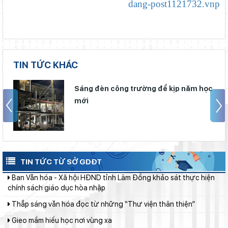
dang-post1121732.vnp
Lâm Đồng phấn đấu hoàn thành Trường THPT Chuyên Bảo Lộc
trước năm học mới
Chính phủ ban hành Nghị quyết quy định cơ cấu, số lượng và
chính sách đối với đội ngũ quản lý, nhân sự hỗ trợ giáo dục khi
sắp xếp cơ sở giáo dục công lập
Phó Chủ tịch UBND tỉnh Lâm Đồng Nguyễn Minh kiểm tra tiến
TIN TỨC KHÁC
độ Dự án Trường TH&THCS Xuân Hương
Khởi đầu định hướng nghề nghiệp
Sáng đèn công trường để kịp năm học
mới
Sở Giáo dục và Đào tạo Lâm Đồng đẩy mạnh cải cách hành
chính gắn với áp dụng ISO 9001:2015
Đánh giá tình hình triển khai sắp xếp, tổ chức cơ sở giáo dục
công lập tại các địa phương
Ban Văn hóa - Xã hội HĐND tỉnh Lâm Đồng khảo sát thực hiện
TIN TỨC TỪ SỞ GDĐT
chính sách giáo dục hòa nhập
Thắp sáng văn hóa đọc từ những “Thư viện thân thiện”
Gieo mầm hiếu học nơi vùng xa
Từ khát vọng dân giàu, nước mạnh đến lý luận kinh tế thị
trường định hướng XHCN trong kỷ nguyên mới - Bài 2: Khơi