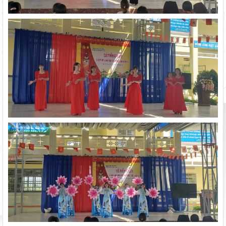
Sở Giáo dục và Đào tạo Lâm Đồng đẩy mạnh cải cách hành
chính gắn với áp dụng ISO 9001:2015
Khởi đầu định hướng nghề nghiệp
Sáng đèn công trường để kịp năm học mới
Lâm Đồng phấn đấu hoàn thành Trường THPT Chuyên Bảo Lộc
trước năm học mới
Chính phủ ban hành Nghị quyết quy định cơ cấu, số lượng và
chính sách đối với đội ngũ quản lý, nhân sự hỗ trợ giáo dục khi
sắp xếp cơ sở giáo dục công lập
Bộ Giáo dục và Đào tạo ban hành khung thời gian năm học từ
năm học 2026–2027
Lâm Đồng chủ động ứng phó nguy cơ thiếu nước do El Nino