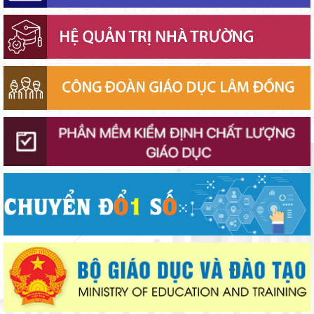
Lâm Đồng chủ động ứng phó nguy cơ thiếu nước do El Nino
Đánh giá tình hình triển khai sắp xếp, tổ chức cơ sở giáo dục
công lập tại các địa phương
Phó Chủ tịch UBND tỉnh Lâm Đồng Nguyễn Minh kiểm tra tiến
độ Dự án Trường TH&THCS Xuân Hương
Thắp sáng văn hóa đọc từ những “Thư viện thân thiện”
Gieo mầm hiếu học nơi vùng xa
Bộ Giáo dục và Đào tạo triển khai 100 ngày tháo gỡ các điểm
nghẽn về chuyển đổi số
Từ khát vọng dân giàu, nước mạnh đến lý luận kinh tế thị
trường định hướng XHCN trong kỷ nguyên mới - Bài 1: Khẳng
định tư tưởng Hồ Chí Minh, đấu tranh với luận điệu xuyên tạc
Thí điểm giáo dục AI góp phần đổi mới quản trị, nâng cao hiệu
quả hoạt động giáo dục
Từ khát vọng dân giàu, nước mạnh đến lý luận kinh tế thị
trường định hướng XHCN trong kỷ nguyên mới - Bài 2: Khơi
thông nguồn lực, vững bước tiến vào kỷ nguyên mới (tiếp theo
Lâm Đồng tập huấn cán bộ quản lý ngành Giáo dục, sẵn sàng
và hết)