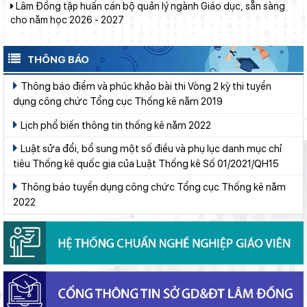
Bảo đảm ngày khai giảng thực sự là ngày hội của học sinh và
giáo viên
Phường Xuân Trường – Đà Lạt: trang bị kiến thức, kỹ năng
phòng, chống đuối nước và sơ cấp cứu cho thanh thiếu nhi
THÔNG BÁO
Đẩy mạnh truyền thông về giáo dục nghề nghiệp trong toàn
Thông báo điểm và phúc khảo bài thi Vòng 2 kỳ thi tuyển
ngành năm 2026
dụng công chức Tổng cục Thống kê năm 2019
Khát khao thay đổi cuộc sống bằng con đường học tập
Lịch phổ biến thông tin thống kê năm 2022
Sở Giáo dục và Đào tạo Lâm Đồng đẩy mạnh cải cách hành
chính gắn với áp dụng ISO 9001:2015
Luật sửa đổi, bổ sung một số điều và phụ lục danh mục chỉ
tiêu Thống kê quốc gia của Luật Thống kê Số 01/2021/QH15
Khởi đầu định hướng nghề nghiệp
Thông báo tuyển dụng công chức Tổng cục Thống kê năm
Sáng đèn công trường để kịp năm học mới
2022
Lâm Đồng phấn đấu hoàn thành Trường THPT Chuyên Bảo Lộc
trước năm học mới
Chính phủ ban hành Nghị quyết quy định cơ cấu, số lượng và
chính sách đối với đội ngũ quản lý, nhân sự hỗ trợ giáo dục khi
sắp xếp cơ sở giáo dục công lập
Bộ Giáo dục và Đào tạo ban hành khung thời gian năm học từ
năm học 2026–2027