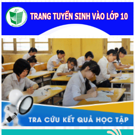
cho năm học 2026 - 2027
Bảo đảm ngày khai giảng thực sự là ngày hội của học sinh và
giáo viên
Phường Xuân Trường – Đà Lạt: trang bị kiến thức, kỹ năng
phòng, chống đuối nước và sơ cấp cứu cho thanh thiếu nhi
Đẩy mạnh truyền thông về giáo dục nghề nghiệp trong toàn
ngành năm 2026
Khát khao thay đổi cuộc sống bằng con đường học tập