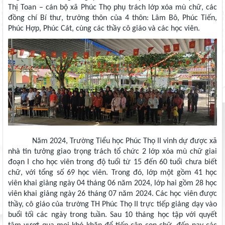
Thị Toan – cán bộ xã Phúc Thọ phụ trách lớp xóa mù chữ, các
đồng chí Bí thư, trưởng thôn của 4 thôn: Lâm Bô, Phúc Tiến,
Phúc Hợp, Phúc Cát, cùng các thầy cô giáo và các học viên.
Năm 2024, Trường Tiểu học Phúc Thọ II vinh dự được xã
nhà tin tưởng giao trọng trách tổ chức 2 lớp xóa mù chữ giai
đoạn I cho học viên trong độ tuổi từ 15 đến 60 tuổi chưa biết
chữ, với tổng số 69 học viên. Trong đó, lớp một gồm 41 học
viên khai giảng ngày 04 tháng 06 năm 2024, lớp hai gồm 28 học
viên khai giảng ngày 26 tháng 07 năm 2024. Các học viên được
thầy, cô giáo của trường TH Phúc Thọ II trực tiếp giảng dạy vào
buổi tối các ngày trong tuần. Sau 10 tháng học tập với quyết