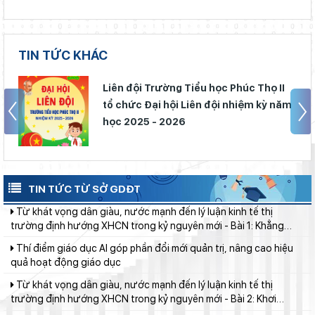
Đánh giá tình hình triển khai sắp xếp, tổ chức cơ sở giáo dục
công lập tại các địa phương
TIN TỨC KHÁC
Phó Chủ tịch UBND tỉnh Lâm Đồng Nguyễn Minh kiểm tra tiến
độ Dự án Trường TH&THCS Xuân Hương
Liên đội Trường Tiểu học Phúc Thọ II
Thắp sáng văn hóa đọc từ những “Thư viện thân thiện”
tổ chức Đại hội Liên đội nhiệm kỳ năm
Gieo mầm hiếu học nơi vùng xa
học 2025 - 2026
Bộ Giáo dục và Đào tạo triển khai 100 ngày tháo gỡ các điểm
nghẽn về chuyển đổi số
Từ khát vọng dân giàu, nước mạnh đến lý luận kinh tế thị
trường định hướng XHCN trong kỷ nguyên mới - Bài 1: Khẳng
TIN TỨC TỪ SỞ GDĐT
định tư tưởng Hồ Chí Minh, đấu tranh với luận điệu xuyên tạc
Thí điểm giáo dục AI góp phần đổi mới quản trị, nâng cao hiệu
quả hoạt động giáo dục
Từ khát vọng dân giàu, nước mạnh đến lý luận kinh tế thị
trường định hướng XHCN trong kỷ nguyên mới - Bài 2: Khơi
thông nguồn lực, vững bước tiến vào kỷ nguyên mới (tiếp theo
Lâm Đồng tập huấn cán bộ quản lý ngành Giáo dục, sẵn sàng
và hết)
cho năm học 2026 - 2027