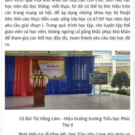
tâm vượt qua mọi khó khăn để tiếp cận con chữ, đến nay các
học viên đã đọc thông, viết thạo, từ đó có thể tự tìm hiểu trên
các trang mạng xã hội, để áp dụng những khoa học kỹ thuật
tiên tiến vào thực tiễn cuộc sống lớp học có 67/69 học viên đạt
yêu cầu giai đoạn I. Trong quá trình học tập, rèn luyện tập thể
giáo viên và học viên, không ngừng cố gắng khắc phục khó khăn
để tham gia các tiết học đầy đủ, hoàn thành yêu cầu lớp học đề
ra.
Cô Bùi Thị Hồng Lâm - Hiệu trưởng trường Tiểu học Phúc
Thọ II
Phát biểu tại lễ tổng kết, ông Trần Văn Lừng ghi nhận và