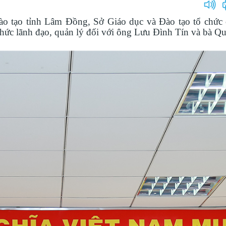
o tạo tỉnh Lâm Đồng, Sở Giáo dục và Đào tạo tổ chức 
chức lãnh đạo, quản lý đối với ông Lưu Đình Tín và bà Q