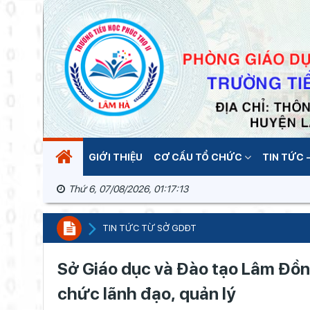
GIỚI THIỆU
CƠ CẤU TỔ CHỨC
TIN TỨC -
Thứ 6, 07/08/2026, 01:17:15
TIN TỨC TỪ SỞ GDĐT
Sở Giáo dục và Đào tạo Lâm Đồn
chức lãnh đạo, quản lý