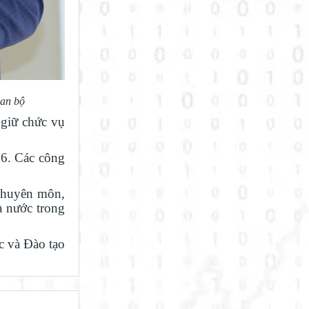
can bộ
giữ chức vụ
26. Các công
 chuyên môn,
à nước trong
 và Đào tạo