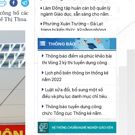
Đẩy mạnh truyền thông về giáo dục
thanh thiếu nhi
nghề nghiệp trong toàn ngành năm
công bố các
2026
Lâm Đồng lấy ý kiến dự thảo chính
uế Thị Thoa.
sách thu hút, đãi ngộ và đào tạo
nguồn nhân lực y tế
Khát khao thay đổi cuộc sống bằng
con đường học tập
THÔNG BÁO
Bộ Giáo dục và Đào tạo triển khai
100 ngày tháo gỡ các điểm nghẽn về
Thông báo điểm và phúc khảo bài
chuyển đổi số
thi Vòng 2 kỳ thi tuyển dụng công
“Ngôi nhà nhân ái” chắp cánh ước
chức Tổng cục Thống kê năm 2019
mơ đến trường
Lịch phổ biến thông tin thống kê
năm 2022
Đoàn Sở Giáo dục và Đào tạo Lâm
Đồng giành 13 huy chương môn
Luật sửa đổi, bổ sung một số
Karate
điều và phụ lục danh mục chỉ tiêu
Giáo viên Trường THPT Đạm Ri đạt
giải Nhì Hội thi Báo cáo viên, Tuyên
Thống kê quốc gia của Luật Thống
Thông báo tuyển dụng công
truyền viên giỏi toàn quốc năm 2026
kê Số 01/2021/QH15
Khởi đầu định hướng nghề nghiệp
chức Tổng cục Thống kê năm
– Khu vực II
2022
Sáng đèn công trường để kịp năm
học mới