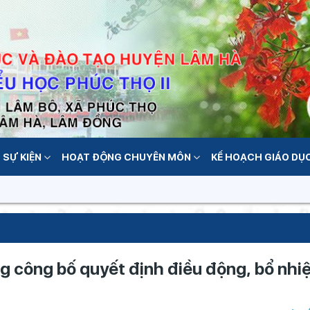
 SỰ KIỆN
HOẠT ĐỘNG CHUYÊN MÔN
KẾ HOẠCH GIÁO DỤ
g công bố quyết định điều động, bổ nh