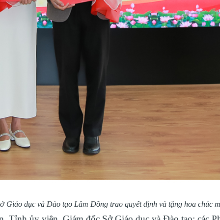
 Sở Giáo dục và Đào tạo Lâm Đồng trao quyết định và tặng hoa chúc 
, Tỉnh ủy viên, Giám đốc Sở Giáo dục và Đào tạo; các 