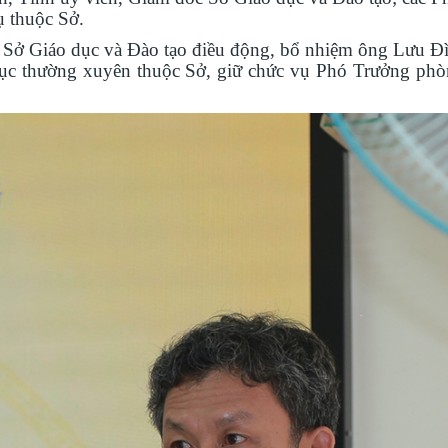
ụ thuộc Sở.
Sở Giáo dục và Đào tạo điều động, bổ nhiệm ông Lưu Đ
ục thường xuyên thuộc Sở, giữ chức vụ Phó Trưởng phò