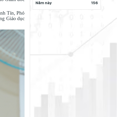
giải Nhì Hội thi Báo cáo viên, Tuyên
Năm này
156
truyền viên giỏi toàn quốc năm 2026
– Khu vực II
ình Tín, Phó
ng Giáo dục