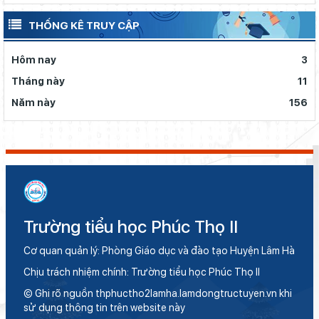
THỐNG KÊ TRUY CẬP
Hôm nay
3
Tháng này
11
Năm này
156
Trường tiểu học Phúc Thọ II
Cơ quan quản lý: Phòng Giáo dục và đào tạo Huyện Lâm Hà
Chịu trách nhiệm chính: Trường tiểu học Phúc Thọ II
© Ghi rõ nguồn thphuctho2lamha.lamdongtructuyen.vn khi
sử dụng thông tin trên website này