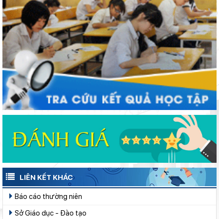
Thí điểm giáo dục AI góp phần đổi mới quản trị, nâng cao hiệu
quả hoạt động giáo dục
Từ khát vọng dân giàu, nước mạnh đến lý luận kinh tế thị
trường định hướng XHCN trong kỷ nguyên mới - Bài 2: Khơi
thông nguồn lực, vững bước tiến vào kỷ nguyên mới (tiếp theo
Lâm Đồng tập huấn cán bộ quản lý ngành Giáo dục, sẵn sàng
và hết)
cho năm học 2026 - 2027
Phường Xuân Trường – Đà Lạt: trang bị kiến thức, kỹ năng
phòng, chống đuối nước và sơ cấp cứu cho thanh thiếu nhi
LIÊN KẾT KHÁC
Báo cáo thường niên
Sở Giáo dục - Đào tạo