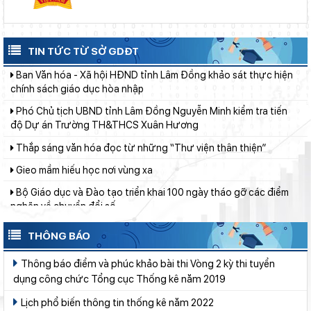
Lâm Đồng chủ động ứng phó nguy cơ thiếu nước do El Nino
Đánh giá tình hình triển khai sắp xếp, tổ chức cơ sở giáo dục
công lập tại các địa phương
TIN TỨC TỪ SỞ GDĐT
Ban Văn hóa - Xã hội HĐND tỉnh Lâm Đồng khảo sát thực hiện
chính sách giáo dục hòa nhập
Phó Chủ tịch UBND tỉnh Lâm Đồng Nguyễn Minh kiểm tra tiến
độ Dự án Trường TH&THCS Xuân Hương
Thắp sáng văn hóa đọc từ những “Thư viện thân thiện”
Gieo mầm hiếu học nơi vùng xa
Bộ Giáo dục và Đào tạo triển khai 100 ngày tháo gỡ các điểm
nghẽn về chuyển đổi số
Bảo đảm ngày khai giảng thực sự là ngày hội của học sinh và
giáo viên
THÔNG BÁO
Từ khát vọng dân giàu, nước mạnh đến lý luận kinh tế thị
trường định hướng XHCN trong kỷ nguyên mới - Bài 1: Khẳng
Thông báo điểm và phúc khảo bài thi Vòng 2 kỳ thi tuyển
định tư tưởng Hồ Chí Minh, đấu tranh với luận điệu xuyên tạc
dụng công chức Tổng cục Thống kê năm 2019
Thí điểm giáo dục AI góp phần đổi mới quản trị, nâng cao hiệu
quả hoạt động giáo dục
Lịch phổ biến thông tin thống kê năm 2022