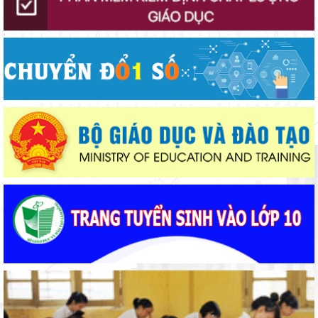
gia đình
Lâm Đồng chủ động ứng phó nguy cơ thiếu nước do El Nino
Đánh giá tình hình triển khai sắp xếp, tổ chức cơ sở giáo dục
công lập tại các địa phương
Ban Văn hóa - Xã hội HĐND tỉnh Lâm Đồng khảo sát thực hiện
chính sách giáo dục hòa nhập
Phó Chủ tịch UBND tỉnh Lâm Đồng Nguyễn Minh kiểm tra tiến
độ Dự án Trường TH&THCS Xuân Hương
Thắp sáng văn hóa đọc từ những “Thư viện thân thiện”
Gieo mầm hiếu học nơi vùng xa
Bộ Giáo dục và Đào tạo triển khai 100 ngày tháo gỡ các điểm
nghẽn về chuyển đổi số
Bảo đảm ngày khai giảng thực sự là ngày hội của học sinh và
giáo viên
Từ khát vọng dân giàu, nước mạnh đến lý luận kinh tế thị
trường định hướng XHCN trong kỷ nguyên mới - Bài 1: Khẳng
định tư tưởng Hồ Chí Minh, đấu tranh với luận điệu xuyên tạc